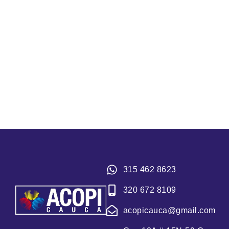
315 462 8623
320 672 8109
acopicauca@gmail.com